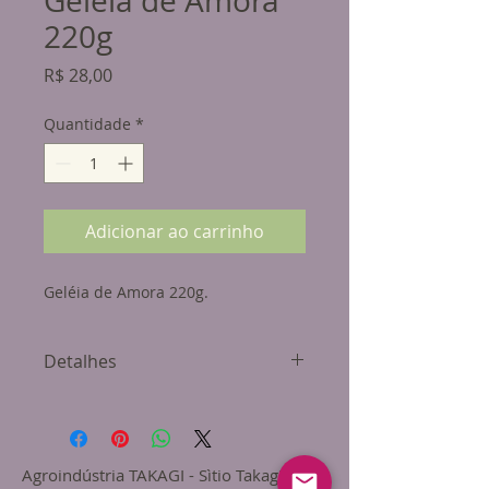
Geléia de Amora
220g
Preço
R$ 28,00
Quantidade
*
Adicionar ao carrinho
Geléia de Amora 220g.
Detalhes
Ingredientes: Amora, Açúcar e
Pectina.
Usamos mais de 65% p/p de fruta e
Agroindústria TAKAGI - Sìtio Takagi, s/n