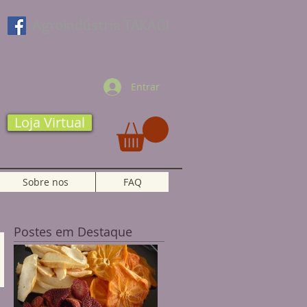
Agroindústria TAKAGI
Entrar
Loja Virtual
Sobre nos
FAQ
Postes em Destaque