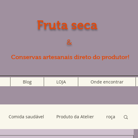
Fruta seca
&
Conservas artesanais direto do produtor!
Blog
LOJA
Onde encontrar
Comida saudável
Produto da Atelier
roça