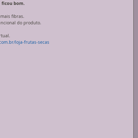
e
 ficou bom.
mais fibras.
uncional do produto.
rtual.
om.br/loja-frutas-secas