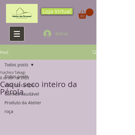
Loja Virtual
Entrar
Post
Todos posts
Yuichiro Takagi
Todos posts
8 de abr. de 2023
Caqui seco inteiro da
Vida no campo
Pérola
Comida saudável
Produto da Atelier
roça