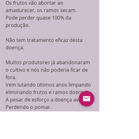
Os frutos vão abortar ao 
amadurecer, os ramos secam.
Pode perder quase 100% da 
produção.
Não tem tratamento eficaz desta 
doença. 
Muitos produtores já abandonaram 
o cultivo e nós não poderia ficar de 
fora.
Vem lutando últimos anos limpando 
eliminando frutos e ramos doentes.
A pesar de esforço a doença avança.  
Perdendo o pomar.
Diante desta realidade, possível 
perda do pomar, ou redução 
drástica de produção do Giombo no 