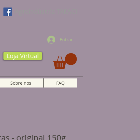
Agroindústria TAKAGI
Entrar
Loja Virtual
Sobre nos
FAQ
as - original 150g