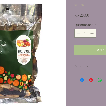
SKU: 39
Preço
R$ 29,60
Quantidade
*
Adic
Detalhes
Peso líquido 150g
Ingredientes: Caqui
passa. Açúcar deme
antioxidante natural
Pode haver a varia
ingredientes e/ou s
conforme a disponi