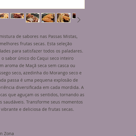
Condição de armaze
escuro, seco, fresc
temperatura inferio
refrigeração.
l mistura de sabores nas Passas Mistas,
elhores frutas secas. Esta seleção
dades para satisfazer todos os paladares.
o sabor único do Caqui seco inteiro
a em aroma de Maçã seca sem casca ou
êssego seco, azedinha do Morango seco e
 Cada passa é uma pequena explosão de
iência diversificada em cada mordida. A
ecas que aguçam os sentidos, tornando as
hes saudáveis. Transforme seus momentos
vibrante e deliciosa de frutas secas.
/n Zona