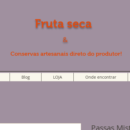
Fruta seca
&
Conservas artesanais direto do produtor!
Blog
LOJA
Onde encontrar
Passas Mist