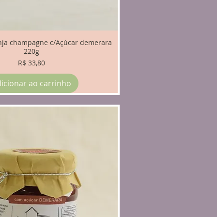
anja champagne c/Açúcar demerara
220g
Preço
R$ 33,80
icionar ao carrinho