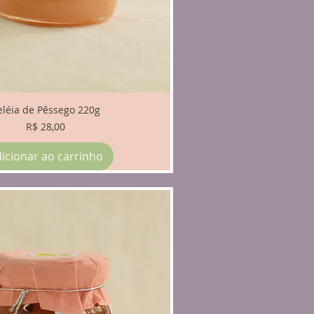
eléia de Pêssego 220g
Preço
R$ 28,00
icionar ao carrinho