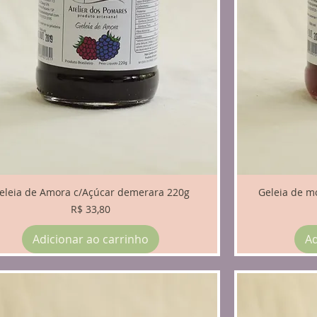
eleia de Amora c/Açúcar demerara 220g
Geleia de m
Preço
R$ 33,80
Adicionar ao carrinho
Ad