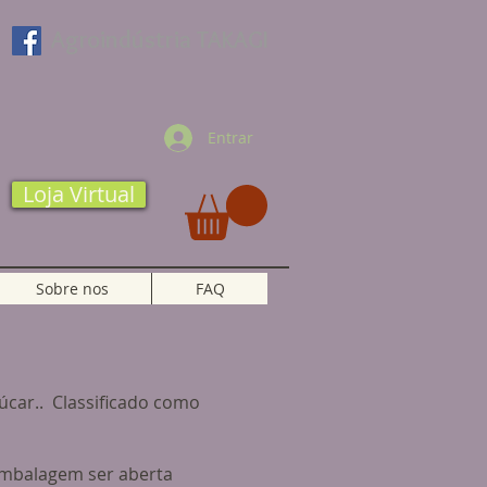
Agroindústria TAKAGI
Entrar
Loja Virtual
Sobre nos
FAQ
úcar.. Classificado como
embalagem ser aberta