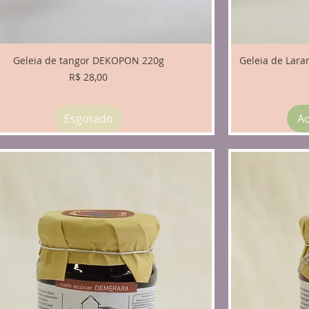
Geleia de tangor DEKOPON 220g
Geleia de Lar
Preço
R$ 28,00
Esgotado
Ad