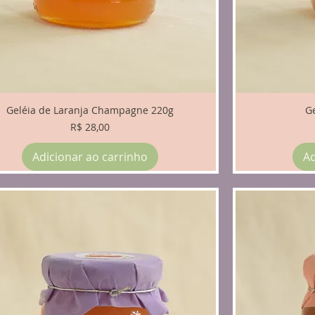
Geléia de Laranja Champagne 220g
G
Preço
R$ 28,00
Adicionar ao carrinho
Ad