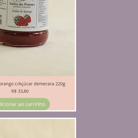
orango c/Açúcar demerara 220g
Preço
R$ 33,80
icionar ao carrinho