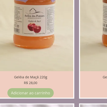
Geléia de Maçã 220g
Ge
Preço
R$ 28,00
Adicionar ao carrinho