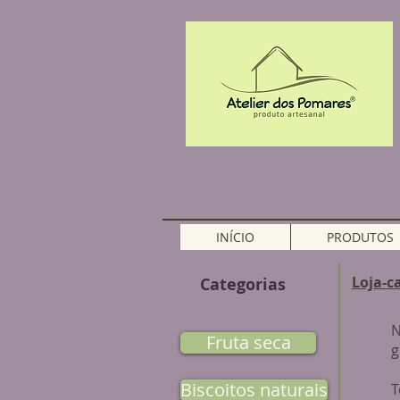
INÍCIO
PRODUTOS
Loja-c
Categorias
N
Fruta seca
g
Biscoitos naturais
T