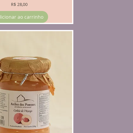
Preço
R$ 28,00
icionar ao carrinho