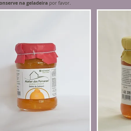
onserve na geladeira
por favor.