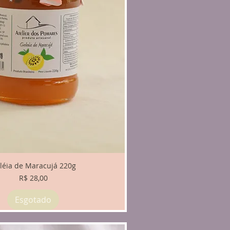
léia de Maracujá 220g
Preço
R$ 28,00
Esgotado