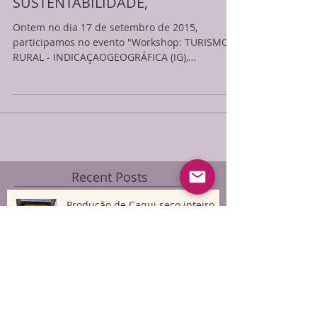
Workshop: TURISMO RURAL -
INDICAÇAO GEOGRÁFICA (IG),
GASTRONOMIA E
SUSTENTABILIDADE,
Ontem no dia 17 de setembro de 2015,
participamos no evento "Workshop: TURISMO
RURAL - INDICAÇAOGEOGRÁFICA (IG),
GASTRONOMIA E...
Recent Posts
Produção de Caqui seco inteiro -
parte2-