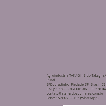
Agroindústria TAKAGI - Sìtio Takagi, s
Rural
B°Douradinho Piedade-SP Brasil CE
CNPJ: 17.833.270/0001-86 IE: 526.04
contato@atelierdospomares.com.br
Fone: 15-99723-3195 (WhatsApp)