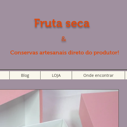
Fruta seca
&
Conservas artesanais direto do produtor!
Blog
LOJA
Onde encontrar