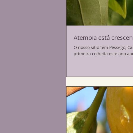
Atemoia está cresce
O nosso sítio tem Pêssego, Caqui e Atemoia. Ah, tem Ginkgo Bil
primeira colheita este ano apó