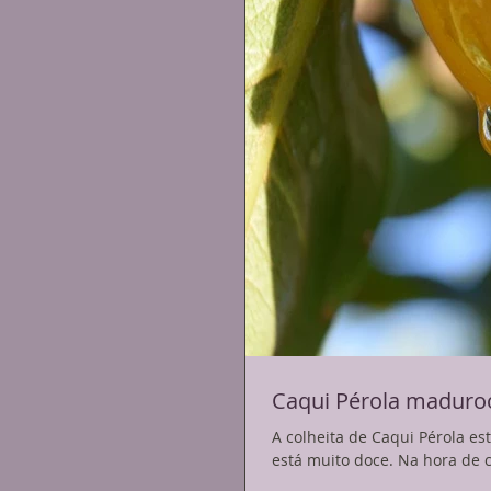
Caqui Pérola maduro
A colheita de Caqui Pérola está no reta final. No início o sabo
está muito doce. Na h