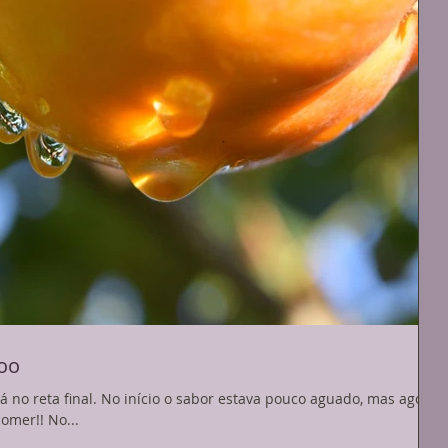
oo
r estava pouco aguado, mas agora
ora de comer!! No...