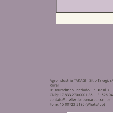
Agroindústria TAKAGI - Sìtio Takagi, s
Rural
B°Douradinho Piedade-SP Brasil CE
CNPJ: 17.833.270/0001-86 IE: 526.04
contato@atelierdospomares.com.br
Fone: 15-99723-3195 (WhatsApp)