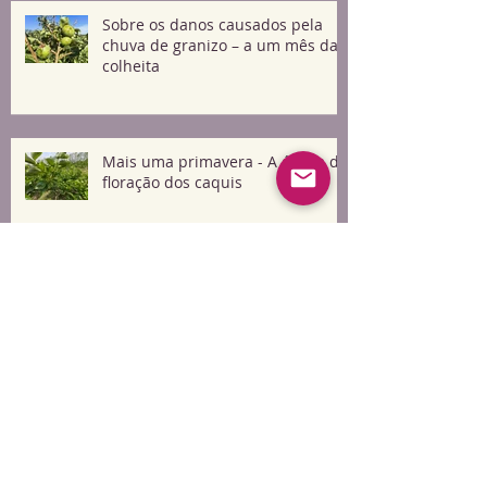
Sobre os danos causados pela
chuva de granizo – a um mês da
colheita
Mais uma primavera - A época da
floração dos caquis
O Segredo do Abacaxi Seco
Perfeito: A Busca pela Melhor
Matéria-Prima
Água Saborizada de Maçã