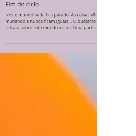
Fim do ciclo
Neste mundo nada fica parado. As coisas vão
mudando e nunca ficam iguais... O budismo
retrata sobre este mundo assim. Uma parte
do...