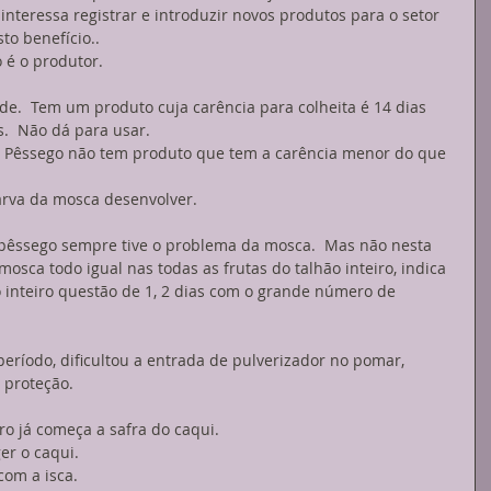
nteressa registrar e introduzir novos produtos para o setor 
to benefício.. 
é o produtor. 
de.  Tem um produto cuja carência para colheita é 14 dias 
.  Não dá para usar. 
do Pêssego não tem produto que tem a carência menor do que 
larva da mosca desenvolver. 
pêssego sempre tive o problema da mosca.  Mas não nesta 
osca todo igual nas todas as frutas do talhão inteiro, indica 
 inteiro questão de 1, 2 dias com o grande número de 
eríodo, dificultou a entrada de pulverizador no pomar, 
 proteção. 
ro já começa a safra do caqui. 
er o caqui. 
com a isca. 