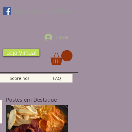
Agroindústria TAKAGI
Entrar
Loja Virtual
Sobre nos
FAQ
Postes em Destaque