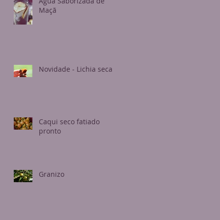
Água Saborizada de
Maçã
Novidade - Lichia seca
Caqui seco fatiado
pronto
Granizo