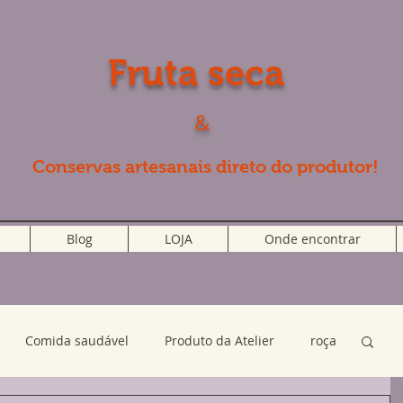
Fruta seca
&
Conservas artesanais direto do produtor!
Blog
LOJA
Onde encontrar
Comida saudável
Produto da Atelier
roça