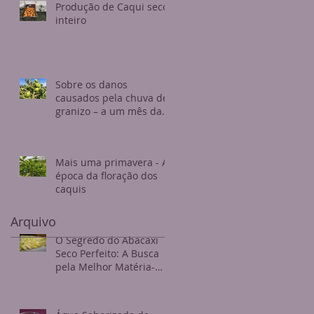
Produção de Caqui seco
inteiro
Sobre os danos
causados pela chuva de
granizo – a um mês da
colheita
Mais uma primavera - A
época da floração dos
caquis
Arquivo
O Segredo do Abacaxi
Seco Perfeito: A Busca
pela Melhor Matéria-
Prima