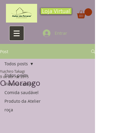
Loja Virtual
Entrar
Post
Todos posts
Yuichiro Takagi
Todos posts
9 de abr. de 2015
O Morango
Vida no campo
Comida saudável
Produto da Atelier
roça