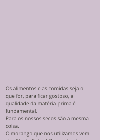
Os alimentos e as comidas seja o 
que for, para ficar gostoso, a 
qualidade da matéria-prima é 
fundamental. 
Para os nossos secos são a mesma 
coisa. 
O morango que nos utilizamos vem 