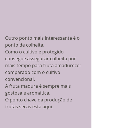
Outro ponto mais interessante é o 
ponto de colheita. 
Como o cultivo é protegido 
consegue assegurar colheita por 
mais tempo para fruta amadurecer 
comparado com o cultivo 
convencional. 
A fruta madura é sempre mais 
gostosa e aromática. 
O ponto chave da produção de 
frutas secas está aqui. 