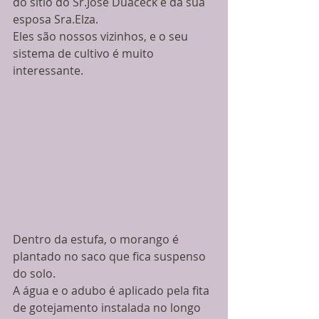
do sítio do Sr.José Duaceck e da sua 
esposa Sra.Elza. 
Eles são nossos vizinhos, e o seu 
sistema de cultivo é muito 
interessante. 
Dentro da estufa, o morango é 
plantado no saco que fica suspenso 
do solo. 
A água e o adubo é aplicado pela fita 
de gotejamento instalada no longo 