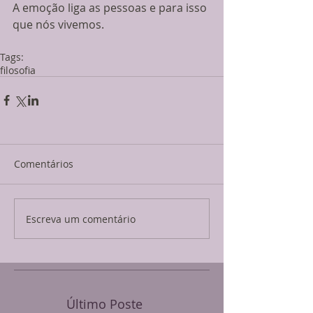
A emoção liga as pessoas e para isso 
que nós vivemos.
Tags:
filosofia
Comentários
Escreva um comentário
Último Poste