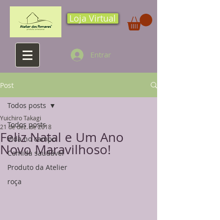
Loja Virtual
Entrar
Post
Todos posts
Yuichiro Takagi
Todos posts
21 de dez. de 2018
Feliz Natal e Um Ano
Vida no campo
Novo Maravilhoso!
Comida saudável
Produto da Atelier
roça