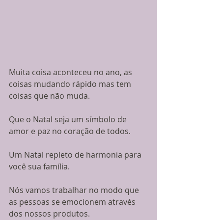
Muita coisa aconteceu no ano, as 
coisas mudando rápido mas tem 
coisas que não muda.
Que o Natal seja um símbolo de 
amor e paz no coração de todos.
Um Natal repleto de harmonia para 
você sua família.
Nós vamos trabalhar no modo que 
as pessoas se emocionem através 
dos nossos produtos.